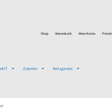
Shop
Warenkorb
Mein Konto
Preisl
uxKIT
Zubehör
Netzgeräte
69“