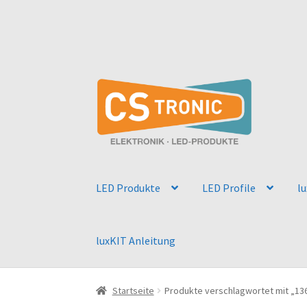
Zur
Zum
Navigation
Inhalt
springen
springen
LED Produkte
LED Profile
l
luxKIT Anleitung
Startseite
Produkte verschlagwortet mit „13