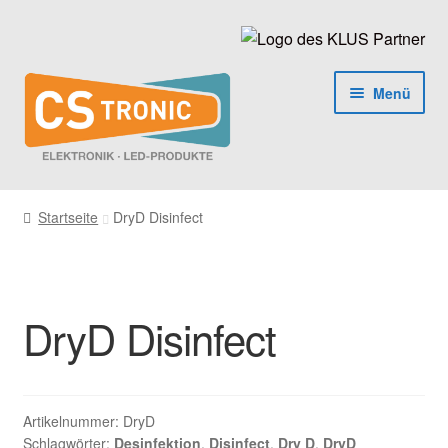
Zur
Zum
Navigation
Inhalt
springen
springen
Menü
LED Produkte
Startseite
DryD Disinfect
LED Profile
luxKIT
DryD Disinfect
Zubehör
Netzgeräte
Artikelnummer:
DryD
Schlagwörter:
Desinfektion
,
Disinfect
,
Dry D
,
DryD