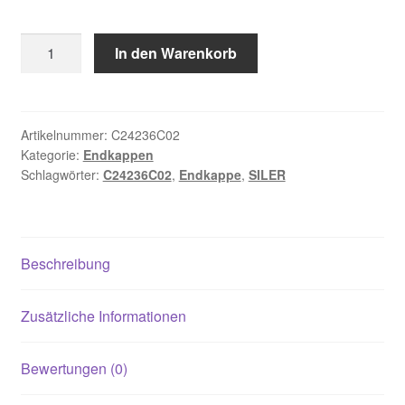
Endkappe
In den Warenkorb
SILER
Menge
Artikelnummer:
C24236C02
Kategorie:
Endkappen
Schlagwörter:
C24236C02
,
Endkappe
,
SILER
Beschreibung
Zusätzliche Informationen
Bewertungen (0)