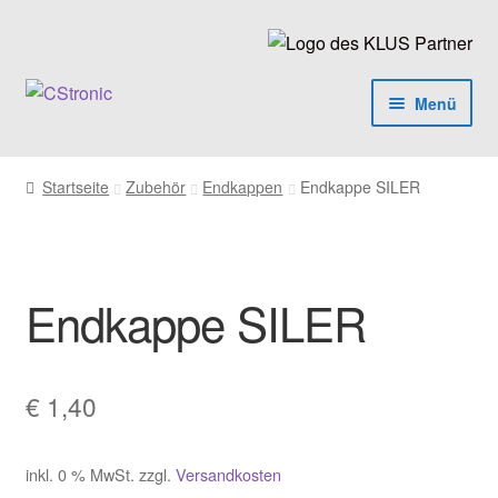
Zur
Zum
Navigation
Inhalt
springen
springen
Menü
LED Produkte
Startseite
Zubehör
Endkappen
Endkappe SILER
LED Profile
luxKIT
Endkappe SILER
Zubehör
Netzgeräte
€
1,40
luxKIT Anleitung
inkl. 0 % MwSt.
zzgl.
Versandkosten