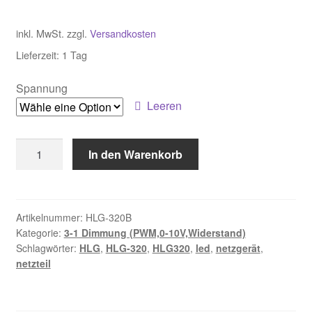
inkl. MwSt.
zzgl.
Versandkosten
Lieferzeit: 1 Tag
Spannung
Leeren
HLG-
In den Warenkorb
320B
Menge
Artikelnummer:
HLG-320B
Kategorie:
3-1 Dimmung (PWM,0-10V,Widerstand)
Schlagwörter:
HLG
,
HLG-320
,
HLG320
,
led
,
netzgerät
,
netzteil