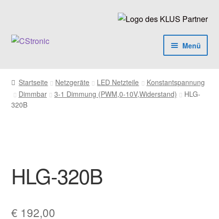
Zur
Zum
Navigation
Inhalt
springen
springen
Menü
LED Produkte
Startseite
Netzgeräte
LED Netzteile
Konstantspannung
Dimmbar
3-1 Dimmung (PWM,0-10V,Widerstand)
HLG-
LED Profile
320B
luxKIT
Zubehör
HLG-320B
Netzgeräte
luxKIT Anleitung
€
192,00